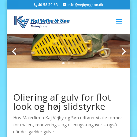
40 58 30 63
info@vejbyogson.dk
Oliering af gulv for flot
look og høj slidstyrke
Hos Malerfirma Kaj Vejby og Søn udfører vi alle former
for maler-, renoverings- og olierings-opgaver – også
når det gælder gulve.