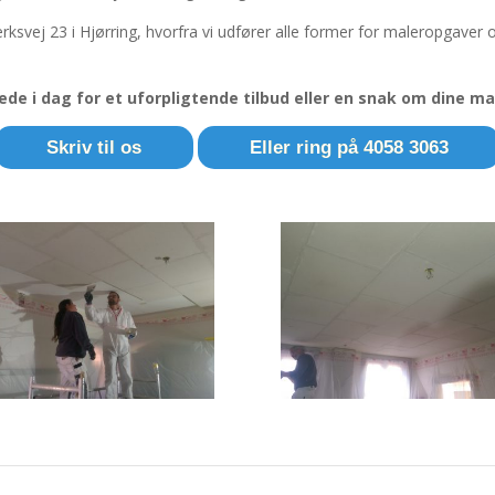
svej 23 i Hjørring, hvorfra vi udfører alle former for maleropgaver 
ede i dag for et uforpligtende tilbud eller en snak om dine 
Skriv til os
Eller ring på 4058 3063