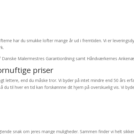
terne har du smukke lofter mange år ud i fremtiden. Vi er leveringsd
rk.
f Danske Malermestres Garantiordning samt Håndværkernes Ankenævn 
ornuftige priser
gt lettere, end du måske tror. Vi byder på intet mindre end 50 års erf
å du til hver en tid kan forskønnne dit hjem på overskuelig vis. Vi byde
ligtende snak om jeres mange muligheder. Sammen finder vi helt sikker