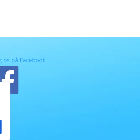
g os på Facebook
e