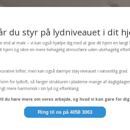
får du styr på lydniveauet i dit h
 end at male – vi kan også hjælpe dig med at give dit hjem en langt 
dit hjem og sikre en mere behagelig atmosfære uden ubehagelig efterk
korative lofter, men kan også dæmpe støj-niveauet i væsentlig grad.
orm for lydloft, så fanger strukturen i pladerne mange af dagligdage
angt mere harmonisk i sin lyd og efterklang.
Vil du høre mere om vores arbejde, og hvad vi kan gøre for dig
Ring til os på 4058 3063