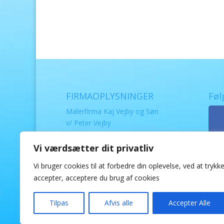
FIRMAOPLYSNINGER
Føl
Malerfirma Kaj Vejby og Søn
v/ Peter Vejby
Vandværksvej 23
Vi værdsætter dit privatliv
9800 Hjørring
Telefon: 40 58 30 63
Vi bruger cookies til at forbedre din oplevelse, ved at trykk
Fax: 98 92 30 57
accepter, acceptere du brug af cookies
Mail:
info@vejbyogson.dk
CVR: 20497580
Tilpas
Afvis alle
Accepter Alle