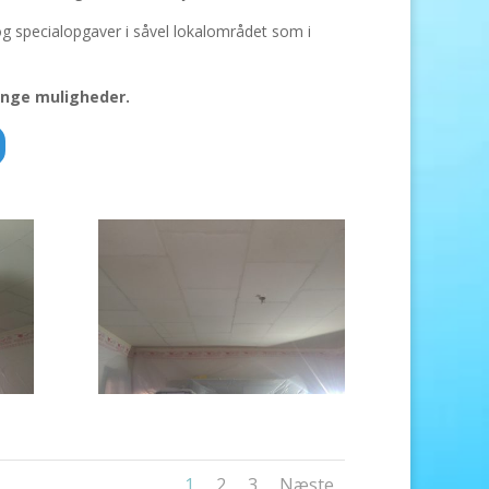
og specialopgaver i såvel lokalområdet som i
mange muligheder.
1
2
3
Næste