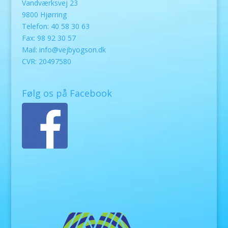
Vandværksvej 23
9800 Hjørring
Telefon: 40 58 30 63
Fax: 98 92 30 57
Mail:
info@vejbyogson.dk
CVR: 20497580
Følg os på Facebook