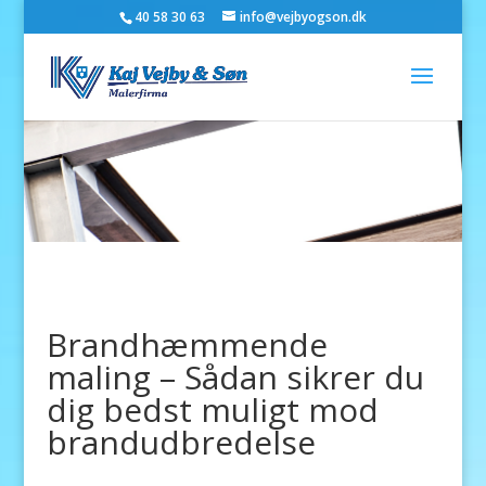
40 58 30 63
info@vejbyogson.dk
Brandhæmmende
maling – Sådan sikrer du
dig bedst muligt mod
brandudbredelse