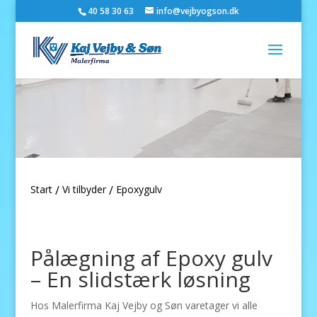
40 58 30 63
info@vejbyogson.dk
Start
Vi tilbyder
Epoxygulv
/
/
Pålægning af Epoxy gulv
– En slidstærk løsning
Hos Malerfirma Kaj Vejby og Søn varetager vi alle