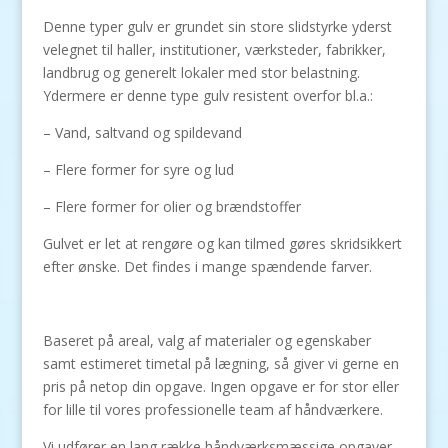
Denne typer gulv er grundet sin store slidstyrke yderst
velegnet til haller, institutioner, værksteder, fabrikker,
landbrug og generelt lokaler med stor belastning.
Ydermere er denne type gulv resistent overfor bl.a.:
– Vand, saltvand og spildevand
– Flere former for syre og lud
– Flere former for olier og brændstoffer
Gulvet er let at rengøre og kan tilmed gøres skridsikkert
efter ønske. Det findes i mange spændende farver.
Baseret på areal, valg af materialer og egenskaber
samt estimeret timetal på lægning, så giver vi gerne en
pris på netop din opgave. Ingen opgave er for stor eller
for lille til vores professionelle team af håndværkere.
Vi udfører en lang række håndværksmæssige opgaver