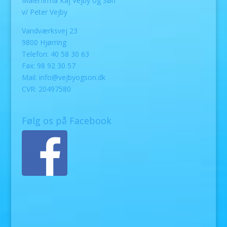
Malerfirma Kaj Vejby og Søn
v/ Peter Vejby
Vandværksvej 23
9800 Hjørring
Telefon: 40 58 30 63
Fax: 98 92 30 57
Mail:
info@vejbyogson.dk
CVR: 20497580
Følg os på Facebook